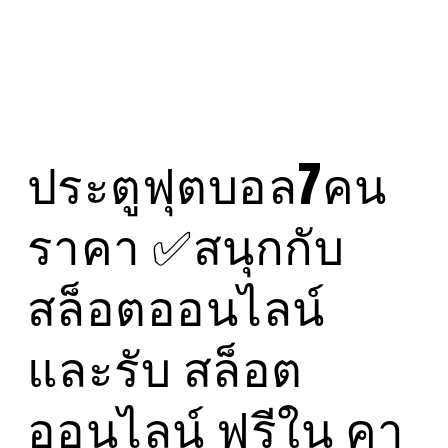
ประตูฟุตบอล7คน
ราคา ✅สนุกกับ
สล็อตออนไลน์
และรับ สล็อต
ออนไลน์ ฟรีใน คา