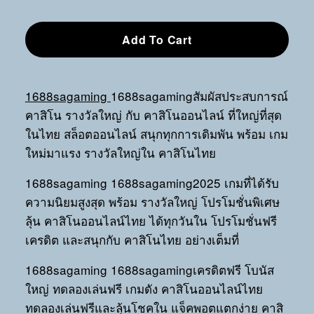
Add To Cart
1688sagaming
1688sagamingสัมผัสประสบการณ์
คาสิโน รางวัลใหญ่ กับ คาสิโนออนไลน์ ที่ใหญ่ที่สุด
ในไทย สล็อตออนไลน์ สนุกทุกการเดิมพัน พร้อม เกม
ใหม่มาแรง รางวัลใหญ่ใน คาสิโนไทย
1688sagaming 1688sagaming2025 เกมที่ได้รับ
ความนิยมสูงสุด พร้อม รางวัลใหญ่ โปรโมชั่นพิเศษ
ลุ้น คาสิโนออนไลน์ไทย ได้ทุกวันใน โปรโมชั่นฟรี
เครดิต และสนุกกับ คาสิโนไทย อย่างเต็มที่
1688sagaming 1688sagamingเครดิตฟรี โบนัส
ใหญ่ ทดลองเล่นฟรี เกมดัง คาสิโนออนไลน์ไทย
ทดลองเล่นฟรีและลุ้นโชคใน แจ็คพอตแตกง่าย คาสิ