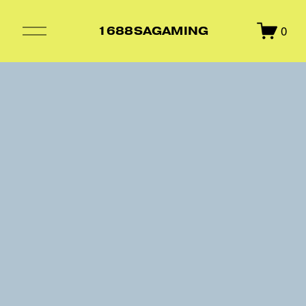
O
0
1688SAGAMING
p
e
n
M
e
n
u