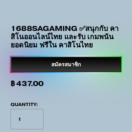
1688SAGAMING ✅สนุกกับ คา
สิโนออนไลน์ไทย และรับ เกมพนัน
ยอดนิยม ฟรีใน คาสิโนไทย
สมัครสมาชิก
฿ 437.00
QUANTITY: